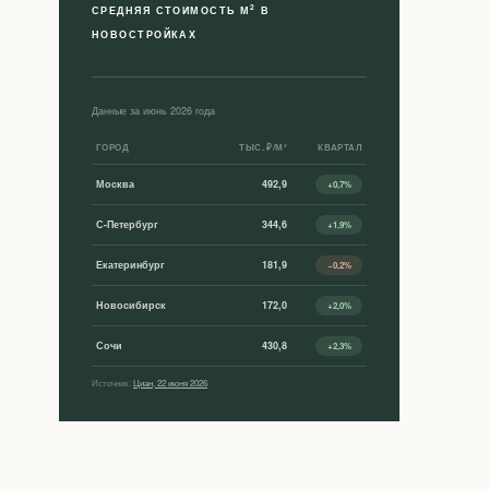
2
СРЕДНЯЯ СТОИМОСТЬ М
В
НОВОСТРОЙКАХ
Данные за июнь 2026 года
ГОРОД
ТЫС. ₽/М²
КВАРТАЛ
Москва
492,9
+0,7%
С-Петербург
344,6
+1,9%
Екатеринбург
181,9
−0,2%
Новосибирск
172,0
+2,0%
Сочи
430,8
+2,3%
Источник:
Циан, 22 июня 2026