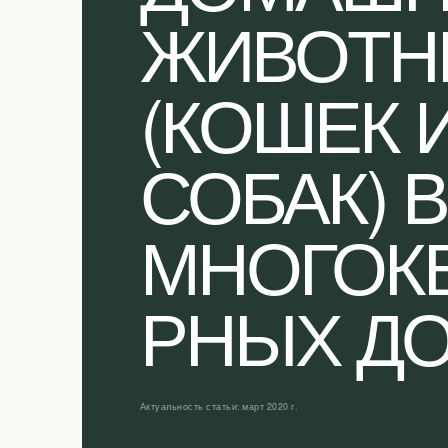
ЖИВОТН
(КОШЕК 
СОБАК) В
МНОГОК
РНЫХ Д
Актуальность статьи: март 2020 г.