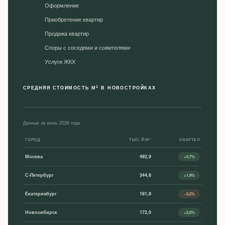
Оформление
Приобретение квартир
Продажа квартир
Споры с соседями и сожителями
Уcлуги ЖКХ
2
СРЕДНЯЯ СТОИМОСТЬ М
В НОВОСТРОЙКАХ
Данные за июнь 2026 года
ГОРОД
ТЫС. ₽/М²
КВАРТАЛ
Москва
492,9
+0,7%
С-Петербург
344,6
+1,9%
Екатеринбург
181,9
−0,2%
Новосибирск
172,0
+2,0%