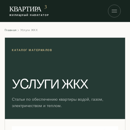
S
3
КВАРТИРА
k
ЖИЛИЩНЫЙ НАВИГАТОР
i
p
Главная
>
Уcлуги ЖКХ
t
o
c
o
n
t
e
УCЛУГИ ЖКХ
n
t
Статьи по обеспечению квартиры водой, газом,
электричеством и теплом.