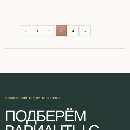
P
«
1
2
3
4
»
O
S
T
S
N
A
V
I
G
A
ПЕРСОНАЛЬНЫЙ ПОДБОР НОВОСТРОЕК
T
ПОДБЕРЁМ
I
O
ВАРИАНТЫ С
N