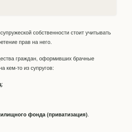
супружеской собственности стоит учитывать
етение прав на него.
щества граждан, оформивших брачные
а кем-то из супругов:
;
ц
.
жилищного фонда (приватизация)