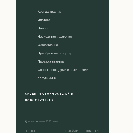
Аренда квартир
Ипотека
Налоги
Наследство и дарение
Оформление
Приобретение квартир
Продажа квартир
Споры с соседями и сожителями
Уcлуги ЖКХ
2
СРЕДНЯЯ СТОИМОСТЬ М
В
НОВОСТРОЙКАХ
Данные за июнь 2026 года
ГОРОД
ТЫС. ₽/М²
КВАРТАЛ