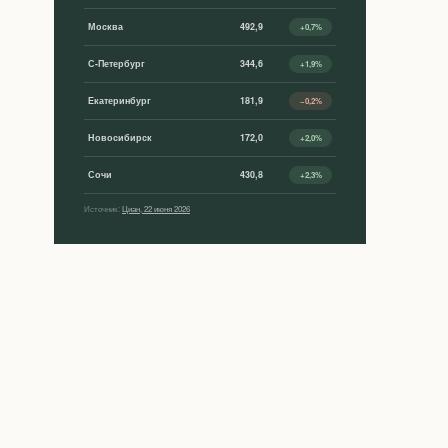
Москва
492,9
+0,7%
С-Петербург
344,6
+1,9%
Екатеринбург
181,9
−0,2%
Новосибирск
172,0
+2,0%
Сочи
430,8
+2,3%
Источник:
Циан, 22 июня 2026