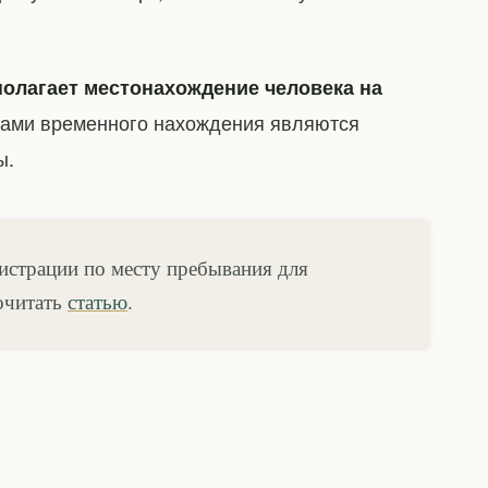
олагает местонахождение человека на
ами временного нахождения являются
ы.
гистрации по месту пребывания для
очитать
статью
.