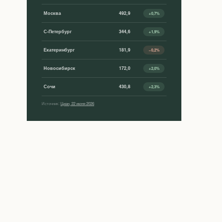
Москва
492,9
+0,7%
С-Петербург
344,6
+1,9%
Екатеринбург
181,9
−0,2%
Новосибирск
172,0
+2,0%
Сочи
430,8
+2,3%
Источник:
Циан, 22 июня 2026