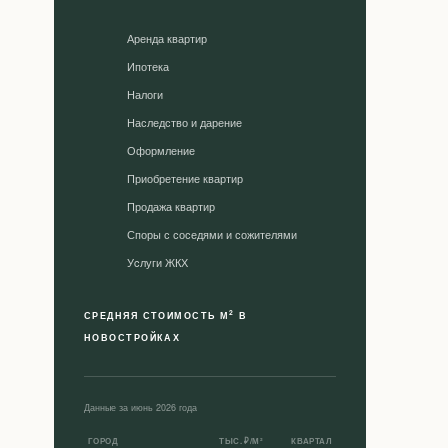
Аренда квартир
Ипотека
Налоги
Наследство и дарение
Оформление
Приобретение квартир
Продажа квартир
Споры с соседями и сожителями
Уcлуги ЖКХ
2
СРЕДНЯЯ СТОИМОСТЬ М
В
НОВОСТРОЙКАХ
Данные за июнь 2026 года
ГОРОД
ТЫС. ₽/М²
КВАРТАЛ