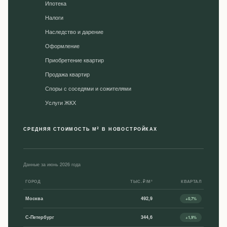
Ипотека
Налоги
Наследство и дарение
Оформление
Приобретение квартир
Продажа квартир
Споры с соседями и сожителями
Уcлуги ЖКХ
2
СРЕДНЯЯ СТОИМОСТЬ М
В НОВОСТРОЙКАХ
Данные за июнь 2026 года
ГОРОД
ТЫС. ₽/М²
КВАРТАЛ
Москва
492,9
+0,7%
С-Петербург
344,6
+1,9%