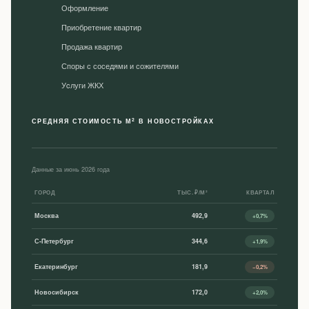
Оформление
Приобретение квартир
Продажа квартир
Споры с соседями и сожителями
Уcлуги ЖКХ
2
СРЕДНЯЯ СТОИМОСТЬ М
В НОВОСТРОЙКАХ
Данные за июнь 2026 года
ГОРОД
ТЫС. ₽/М²
КВАРТАЛ
Москва
492,9
+0,7%
С-Петербург
344,6
+1,9%
Екатеринбург
181,9
−0,2%
Новосибирск
172,0
+2,0%