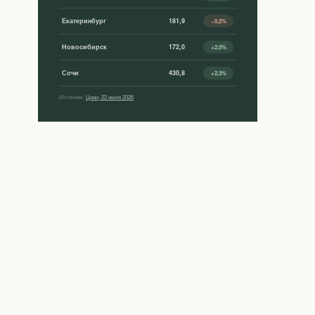
Екатеринбург
181,9
−0,2%
Новосибирск
172,0
+2,0%
Сочи
430,8
+2,3%
Источник:
Циан, 22 июня 2026