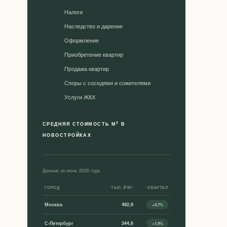
Налоги
Наследство и дарение
Оформление
Приобретение квартир
Продажа квартир
Споры с соседями и сожителями
Уcлуги ЖКХ
2
СРЕДНЯЯ СТОИМОСТЬ М
В
НОВОСТРОЙКАХ
Данные за июнь 2026 года
ГОРОД
ТЫС. ₽/М²
КВАРТАЛ
Москва
492,9
+0,7%
С-Петербург
344,6
+1,9%