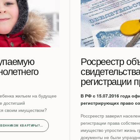
упаемую
Росреестр об
нолетнего
свидетельства
регистрации п
ребенка жильем на будущее
В РФ с 15.07.2016 года о
не достигший
регистрирующих право со
ся своим имуществом?
Россреестр заверил населен
регистрации права собствен
ТВЕННИКОМ КВАРТИРЫ?…
имущество упростит жизнь 
документы не были упраздне