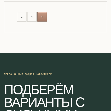
P
«
1
2
O
S
T
S
N
A
V
I
G
A
ПЕРСОНАЛЬНЫЙ ПОДБОР НОВОСТРОЕК
T
ПОДБЕРЁМ
I
O
ВАРИАНТЫ С
N