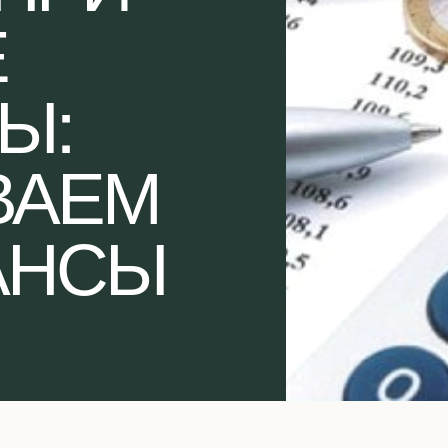
Е
Ы:
ВАЕМ
АНСЫ