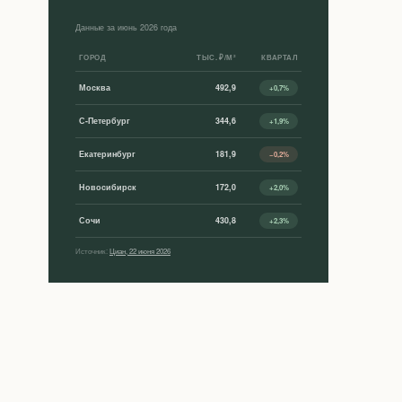
Данные за июнь 2026 года
ГОРОД
ТЫС. ₽/М²
КВАРТАЛ
Москва
492,9
+0,7%
С-Петербург
344,6
+1,9%
Екатеринбург
181,9
−0,2%
Новосибирск
172,0
+2,0%
Сочи
430,8
+2,3%
Источник:
Циан, 22 июня 2026