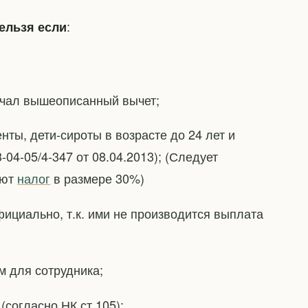
:
ельзя если
учал вышеописанный вычет;
нты, дети-сироты в возрасте до 24 лет и
4-05/4-347 от 08.04.2013); (Следует
ают
налог
в размере 30%)
ициально, т.к. ими не производится выплата
м для сотрудника;
согласно НК ст.105);