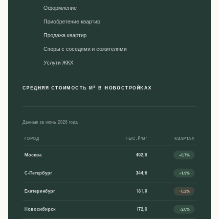
Оформление
Приобретение квартир
Продажа квартир
Споры с соседями и сожителями
Уcлуги ЖКХ
2
СРЕДНЯЯ СТОИМОСТЬ М
В НОВОСТРОЙКАХ
Данные за июнь 2026 года
ГОРОД
ТЫС. ₽/М²
КВАРТАЛ
Москва
492,9
+0,7%
С-Петербург
344,6
+1,9%
Екатеринбург
181,9
−0,2%
Новосибирск
172,0
+2,0%