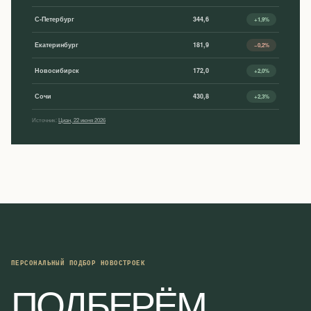
С-Петербург
344,6
+1,9%
Екатеринбург
181,9
−0,2%
Новосибирск
172,0
+2,0%
Сочи
430,8
+2,3%
Источник:
Циан, 22 июня 2026
ПЕРСОНАЛЬНЫЙ ПОДБОР НОВОСТРОЕК
ПОДБЕРЁМ