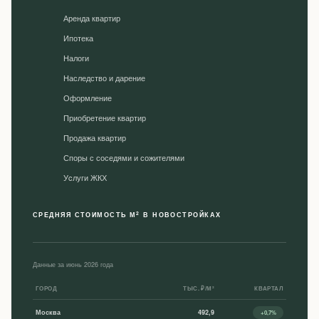
Аренда квартир
Ипотека
Налоги
Наследство и дарение
Оформление
Приобретение квартир
Продажа квартир
Споры с соседями и сожителями
Уcлуги ЖКХ
2
СРЕДНЯЯ СТОИМОСТЬ М
В НОВОСТРОЙКАХ
Данные за июнь 2026 года
ГОРОД
ТЫС. ₽/М²
КВАРТАЛ
Москва
492,9
+0,7%