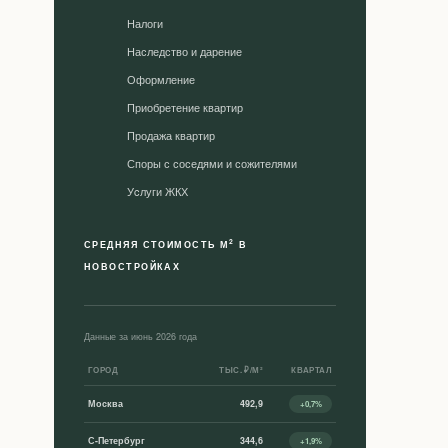
Налоги
Наследство и дарение
Оформление
Приобретение квартир
Продажа квартир
Споры с соседями и сожителями
Уcлуги ЖКХ
2
СРЕДНЯЯ СТОИМОСТЬ М
В
НОВОСТРОЙКАХ
Данные за июнь 2026 года
ГОРОД
ТЫС. ₽/М²
КВАРТАЛ
Москва
492,9
+0,7%
С-Петербург
344,6
+1,9%