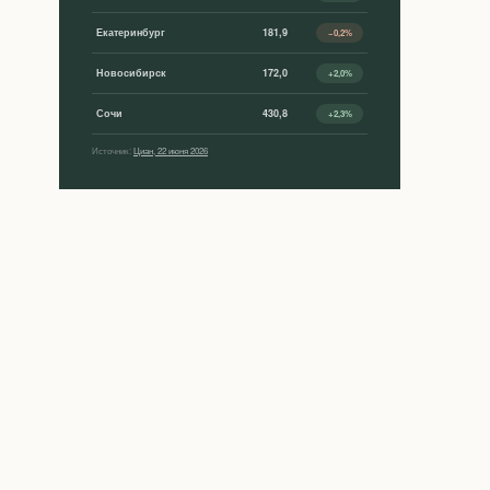
Екатеринбург
181,9
−0,2%
Новосибирск
172,0
+2,0%
Сочи
430,8
+2,3%
Источник:
Циан, 22 июня 2026