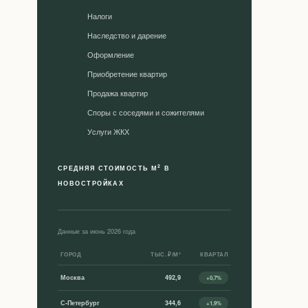
Налоги
Наследство и дарение
Оформление
Приобретение квартир
Продажа квартир
Споры с соседями и сожителями
Уcлуги ЖКХ
2
СРЕДНЯЯ СТОИМОСТЬ М
В
НОВОСТРОЙКАХ
Данные за июнь 2026 года
ГОРОД
ТЫС. ₽/М²
КВАРТАЛ
Москва
492,9
+0,7%
С-Петербург
344,6
+1,9%