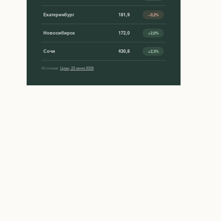
Екатеринбург
181,9
−0,2%
Новосибирск
172,0
+2,0%
Сочи
430,8
+2,3%
Источник:
Циан, 22 июня 2026