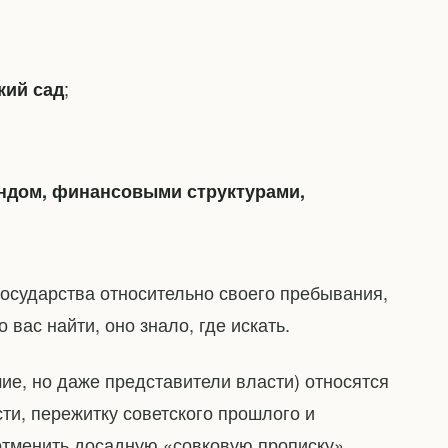
;
кий сад
ндом, финансовыми структурами,
осударства относительно своего пребывания,
 вас найти, оно знало, где искать.
ие, но даже представители власти) относятся
ти, пережитку советского прошлого и
отменить досадную «совковую прописку».