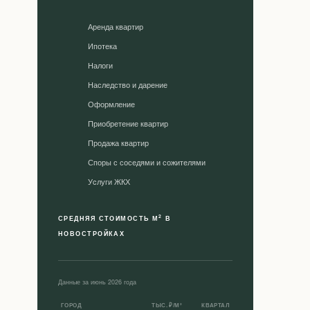
Аренда квартир
Ипотека
Налоги
Наследство и дарение
Оформление
Приобретение квартир
Продажа квартир
Споры с соседями и сожителями
Уcлуги ЖКХ
2
СРЕДНЯЯ СТОИМОСТЬ М
В
НОВОСТРОЙКАХ
Данные за июнь 2026 года
ГОРОД
ТЫС. ₽/М²
КВАРТАЛ