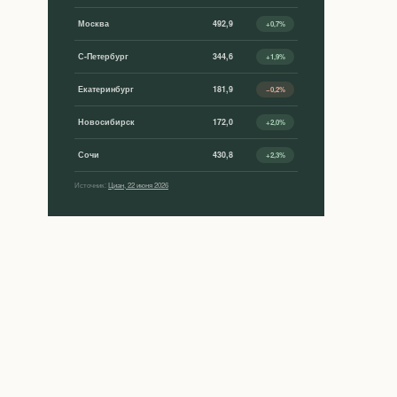
Москва
492,9
+0,7%
С-Петербург
344,6
+1,9%
Екатеринбург
181,9
−0,2%
Новосибирск
172,0
+2,0%
Сочи
430,8
+2,3%
Источник:
Циан, 22 июня 2026