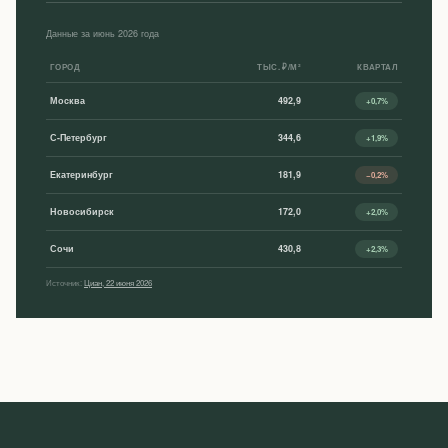
Данные за июнь 2026 года
ГОРОД
ТЫС. ₽/М²
КВАРТАЛ
Москва
492,9
+0,7%
С-Петербург
344,6
+1,9%
Екатеринбург
181,9
−0,2%
Новосибирск
172,0
+2,0%
Сочи
430,8
+2,3%
Источник:
Циан, 22 июня 2026