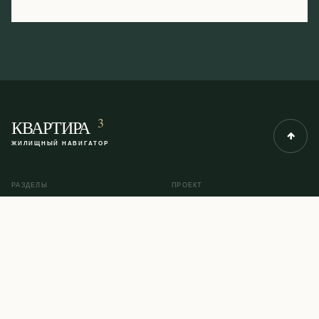
3
КВАРТИРА
ЖИЛИЩНЫЙ НАВИГАТОР
РАЗДЕЛЫ
ПРОЕКТ
Рубрики
О проекте
Инструкции
Контакты
Помощь юриста
Карта сайта
© 2014–2026 KVARTIRA3.COM
ПОЛИТИКА КОНФИДЕНЦИАЛЬНОСТИ