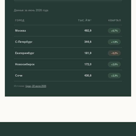
Данные за июнь 2026 года
ГОРОД
ТЫС. ₽/М²
КВАРТАЛ
Москва
492,9
+0,7%
С-Петербург
344,6
+1,9%
Екатеринбург
181,9
−0,2%
Новосибирск
172,0
+2,0%
Сочи
430,8
+2,3%
Источник:
Циан, 22 июня 2026