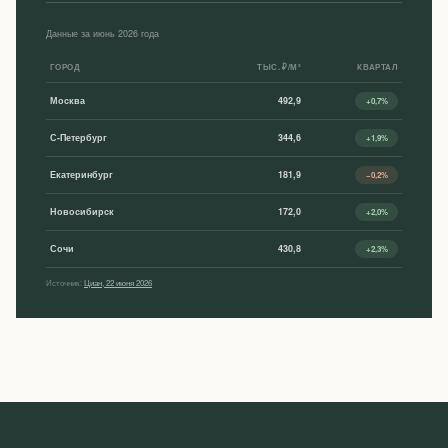
Данные за июнь 2026 года
ГОРОД
ТЫС. ₽/М²
КВАРТАЛ
Москва
492,9
+0,7%
С-Петербург
344,6
+1,9%
Екатеринбург
181,9
−0,2%
Новосибирск
172,0
+2,0%
Сочи
430,8
+2,3%
Источник:
Циан, 22 июня 2026