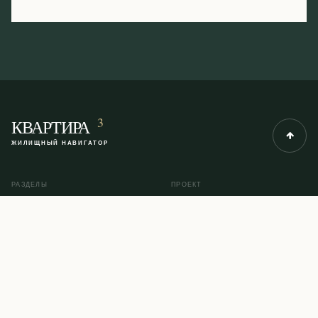
3
КВАРТИРА
ЖИЛИЩНЫЙ НАВИГАТОР
РАЗДЕЛЫ
ПРОЕКТ
Рубрики
О проекте
Инструкции
Контакты
Помощь юриста
Карта сайта
© 2014–2026 KVARTIRA3.COM
ПОЛИТИКА КОНФИДЕНЦИАЛЬНОСТИ