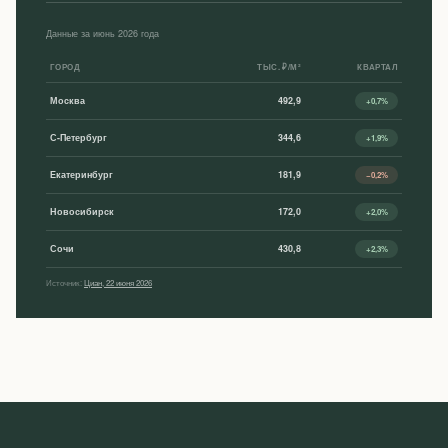
Данные за июнь 2026 года
ГОРОД
ТЫС. ₽/М²
КВАРТАЛ
Москва
492,9
+0,7%
С-Петербург
344,6
+1,9%
Екатеринбург
181,9
−0,2%
Новосибирск
172,0
+2,0%
Сочи
430,8
+2,3%
Источник:
Циан, 22 июня 2026