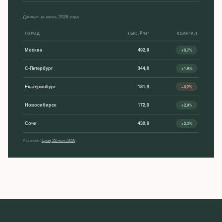
Данные за июнь 2026 года
ГОРОД
ТЫС. ₽/М²
КВАРТАЛ
Москва
492,9
+0,7%
С-Петербург
344,6
+1,9%
Екатеринбург
181,9
−0,2%
Новосибирск
172,0
+2,0%
Сочи
430,8
+2,3%
Источник:
Циан, 22 июня 2026