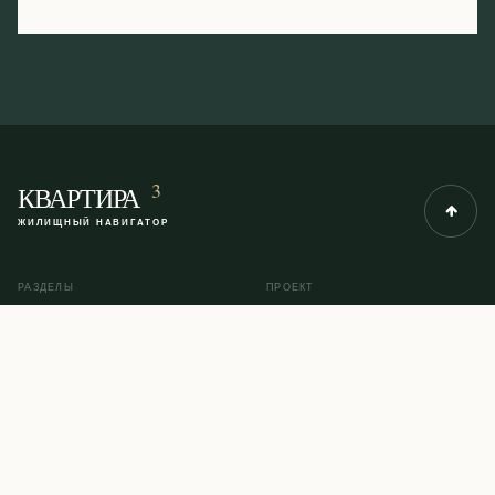
3
КВАРТИРА
ЖИЛИЩНЫЙ НАВИГАТОР
РАЗДЕЛЫ
ПРОЕКТ
Рубрики
О проекте
Инструкции
Контакты
Помощь юриста
Карта сайта
© 2014–2026 KVARTIRA3.COM
ПОЛИТИКА КОНФИДЕНЦИАЛЬНОСТИ