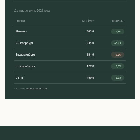
Данные за июнь 2026 года
ГОРОД
ТЫС. ₽/М²
КВАРТАЛ
Москва
492,9
+0,7%
С-Петербург
344,6
+1,9%
Екатеринбург
181,9
−0,2%
Новосибирск
172,0
+2,0%
Сочи
430,8
+2,3%
Источник:
Циан, 22 июня 2026