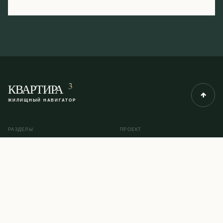
3
КВАРТИРА
ЖИЛИЩНЫЙ НАВИГАТОР
РАЗДЕЛЫ
ПРОЕКТ
Рубрики
О проекте
Инструкции
Контакты
Помощь юриста
Карта сайта
© 2014–2026 KVARTIRA3.COM
ПОЛИТИКА КОНФИДЕНЦИАЛЬНОСТИ