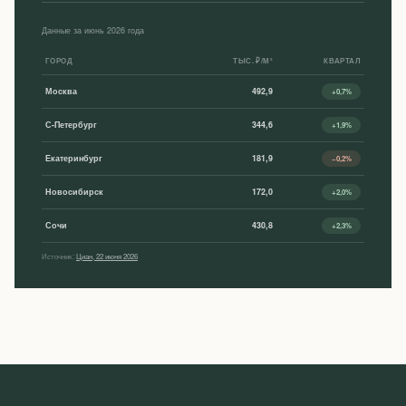
Данные за июнь 2026 года
ГОРОД
ТЫС. ₽/М²
КВАРТАЛ
Москва
492,9
+0,7%
С-Петербург
344,6
+1,9%
Екатеринбург
181,9
−0,2%
Новосибирск
172,0
+2,0%
Сочи
430,8
+2,3%
Источник:
Циан, 22 июня 2026