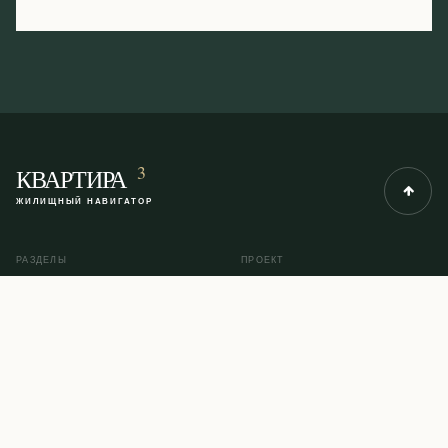
3
КВАРТИРА
ЖИЛИЩНЫЙ НАВИГАТОР
РАЗДЕЛЫ
ПРОЕКТ
Рубрики
О проекте
Инструкции
Контакты
Помощь юриста
Карта сайта
© 2014–2026 KVARTIRA3.COM
ПОЛИТИКА КОНФИДЕНЦИАЛЬНОСТИ