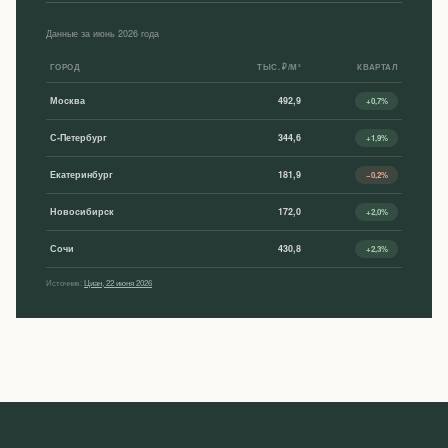
Данные за июнь 2026 года
ГОРОД
ТЫС. ₽/М²
КВАРТАЛ
Москва
492,9
+0,7%
С-Петербург
344,6
+1,9%
Екатеринбург
181,9
−0,2%
Новосибирск
172,0
+2,0%
Сочи
430,8
+2,3%
Источник:
Циан, 22 июня 2026