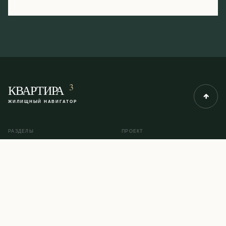
3
КВАРТИРА
ЖИЛИЩНЫЙ НАВИГАТОР
РАЗДЕЛЫ
ПРОЕКТ
Рубрики
О проекте
Инструкции
Контакты
Помощь юриста
Карта сайта
© 2014–2026 KVARTIRA3.COM
ПОЛИТИКА КОНФИДЕНЦИАЛЬНОСТИ