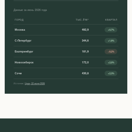
Данные за июнь 2026 года
ГОРОД
ТЫС. ₽/М²
КВАРТАЛ
Москва
492,9
+0,7%
С-Петербург
344,6
+1,9%
Екатеринбург
181,9
−0,2%
Новосибирск
172,0
+2,0%
Сочи
430,8
+2,3%
Источник:
Циан, 22 июня 2026