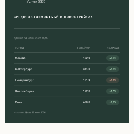
Уcлуги ЖКХ
2
СРЕДНЯЯ СТОИМОСТЬ М
В НОВОСТРОЙКАХ
Данные за июнь 2026 года
ГОРОД
ТЫС. ₽/М²
КВАРТАЛ
Москва
492,9
+0,7%
С-Петербург
344,6
+1,9%
Екатеринбург
181,9
−0,2%
Новосибирск
172,0
+2,0%
Сочи
430,8
+2,3%
Источник:
Циан, 22 июня 2026