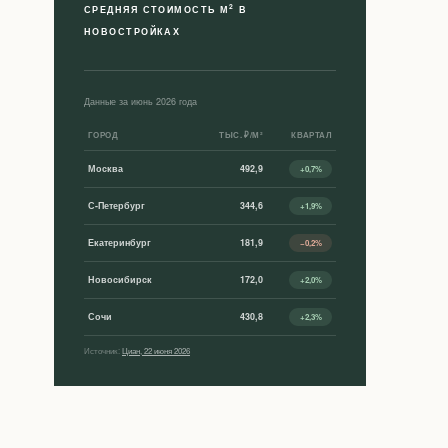
2
СРЕДНЯЯ СТОИМОСТЬ М
В
НОВОСТРОЙКАХ
Данные за июнь 2026 года
ГОРОД
ТЫС. ₽/М²
КВАРТАЛ
Москва
492,9
+0,7%
С-Петербург
344,6
+1,9%
Екатеринбург
181,9
−0,2%
Новосибирск
172,0
+2,0%
Сочи
430,8
+2,3%
Источник:
Циан, 22 июня 2026