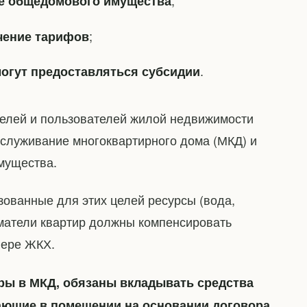
;
е общедомового имущества
;
чение тарифов
.
могут предоставляться субсидии
елей и пользователей жилой недвижимости
служивание многоквартирного дома (МКД) и
мущества.
ованные для этих целей ресурсы (вода,
иматели квартир должны компенсировать
фере ЖКХ.
ры в МКД, обязаны вкладывать средства
вающие в помещении на основании договора