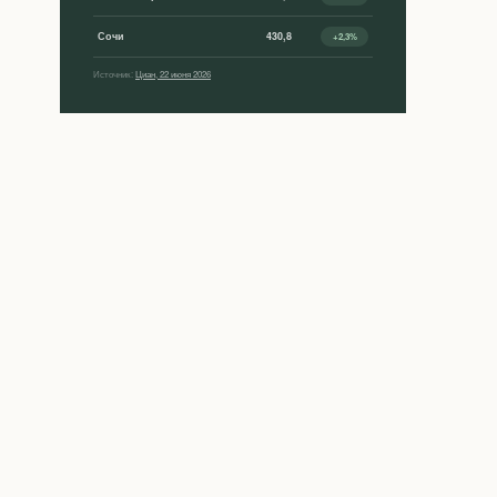
Сочи
430,8
+2,3%
Источник:
Циан, 22 июня 2026