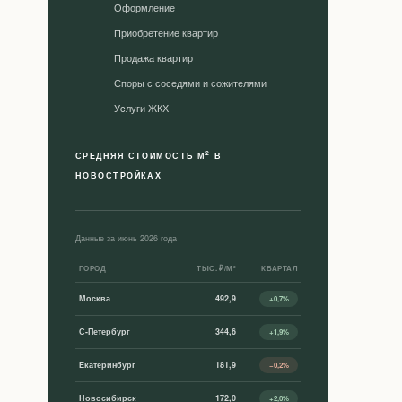
Оформление
Приобретение квартир
Продажа квартир
Споры с соседями и сожителями
Уcлуги ЖКХ
2
СРЕДНЯЯ СТОИМОСТЬ М
В
НОВОСТРОЙКАХ
Данные за июнь 2026 года
ГОРОД
ТЫС. ₽/М²
КВАРТАЛ
Москва
492,9
+0,7%
С-Петербург
344,6
+1,9%
Екатеринбург
181,9
−0,2%
Новосибирск
172,0
+2,0%