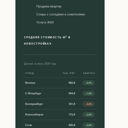
Продажа квартир
Споры с соседями и сожителями
Уcлуги ЖКХ
2
СРЕДНЯЯ СТОИМОСТЬ М
В
НОВОСТРОЙКАХ
Данные за июнь 2026 года
ГОРОД
ТЫС. ₽/М²
КВАРТАЛ
Москва
492,9
+0,7%
С-Петербург
344,6
+1,9%
Екатеринбург
181,9
−0,2%
Новосибирск
172,0
+2,0%
Сочи
430,8
+2,3%