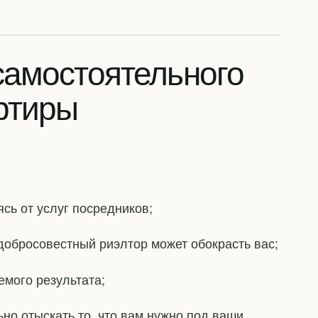
самостоятельного
ртиры
ясь от услуг посредников;
едобросовестный риэлтор может обокрасть вас;
емого результата;
ьно отыскать то, что вам нужно под ваши