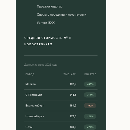
Продажа квартир
Споры с соседями и сожителями
Уcлуги ЖКХ
2
СРЕДНЯЯ СТОИМОСТЬ М
В
НОВОСТРОЙКАХ
Данные за июнь 2026 года
ГОРОД
ТЫС. ₽/М²
КВАРТАЛ
Москва
492,9
+0,7%
С-Петербург
344,6
+1,9%
Екатеринбург
181,9
−0,2%
Новосибирск
172,0
+2,0%
Сочи
430,8
+2,3%