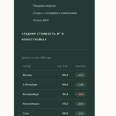
Продажа квартир
Споры с соседями и сожителями
Уcлуги ЖКХ
2
СРЕДНЯЯ СТОИМОСТЬ М
В
НОВОСТРОЙКАХ
Данные за июнь 2026 года
ГОРОД
ТЫС. ₽/М²
КВАРТАЛ
Москва
492,9
+0,7%
С-Петербург
344,6
+1,9%
Екатеринбург
181,9
−0,2%
Новосибирск
172,0
+2,0%
Сочи
430,8
+2,3%