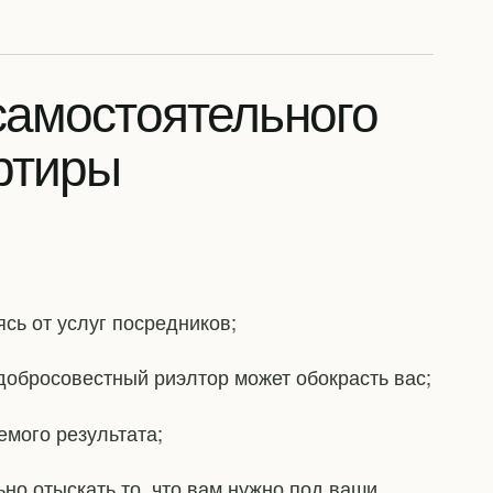
самостоятельного
ртиры
ясь от услуг посредников;
едобросовестный риэлтор может обокрасть вас;
емого результата;
ьно отыскать то, что вам нужно под ваши