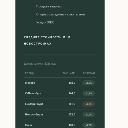
Продажа квартир
Споры с соседями и сожителями
Уcлуги ЖКХ
2
СРЕДНЯЯ СТОИМОСТЬ М
В
НОВОСТРОЙКАХ
Данные за июнь 2026 года
ГОРОД
ТЫС. ₽/М²
КВАРТАЛ
Москва
492,9
+0,7%
С-Петербург
344,6
+1,9%
Екатеринбург
181,9
−0,2%
Новосибирск
172,0
+2,0%
Сочи
430,8
+2,3%