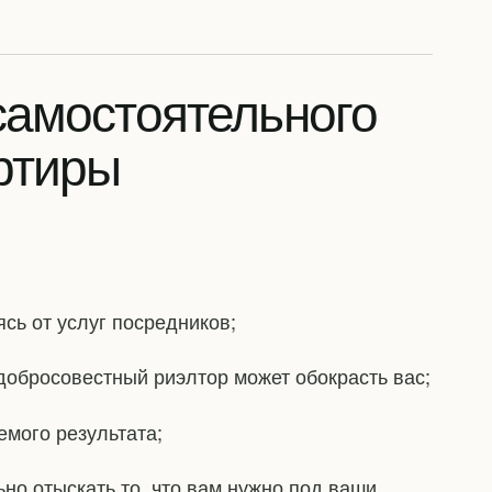
самостоятельного
ртиры
ясь от услуг посредников;
едобросовестный риэлтор может обокрасть вас;
емого результата;
ьно отыскать то, что вам нужно под ваши