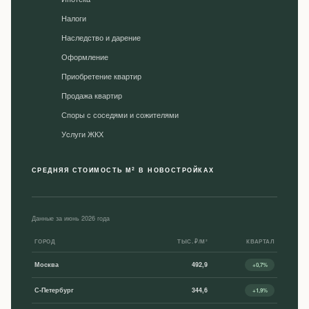
Налоги
Наследство и дарение
Оформление
Приобретение квартир
Продажа квартир
Споры с соседями и сожителями
Уcлуги ЖКХ
2
СРЕДНЯЯ СТОИМОСТЬ М
В НОВОСТРОЙКАХ
Данные за июнь 2026 года
ГОРОД
ТЫС. ₽/М²
КВАРТАЛ
Москва
492,9
+0,7%
С-Петербург
344,6
+1,9%