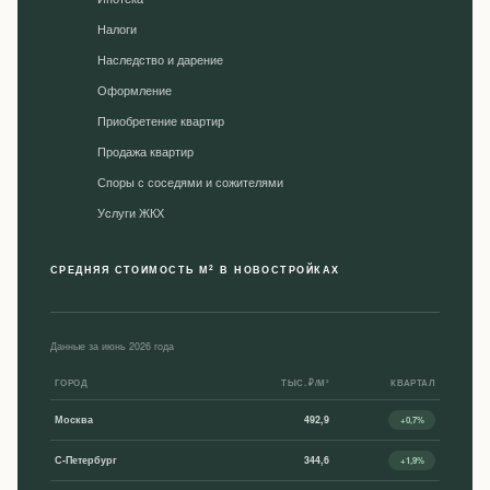
Налоги
Наследство и дарение
Оформление
Приобретение квартир
Продажа квартир
Споры с соседями и сожителями
Уcлуги ЖКХ
2
СРЕДНЯЯ СТОИМОСТЬ М
В НОВОСТРОЙКАХ
Данные за июнь 2026 года
ГОРОД
ТЫС. ₽/М²
КВАРТАЛ
Москва
492,9
+0,7%
С-Петербург
344,6
+1,9%