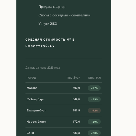
Продажа квартир
Споры с соседями и сожителями
Уcлуги ЖКХ
2
СРЕДНЯЯ СТОИМОСТЬ М
В
НОВОСТРОЙКАХ
Данные за июнь 2026 года
ГОРОД
ТЫС. ₽/М²
КВАРТАЛ
Москва
492,9
+0,7%
С-Петербург
344,6
+1,9%
Екатеринбург
181,9
−0,2%
Новосибирск
172,0
+2,0%
Сочи
430,8
+2,3%