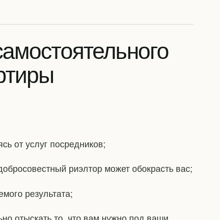
самостоятельного
ртиры
ясь от услуг посредников;
едобросовестный риэлтор может обокрасть вас;
емого результата;
ьно отыскать то, что вам нужно под ваши