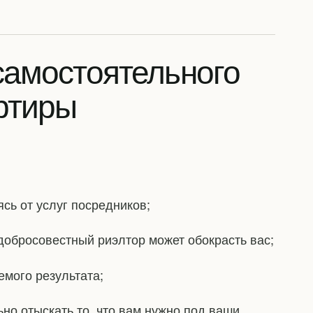
самостоятельного
ртиры
ясь от услуг посредников;
едобросовестный риэлтор может обокрасть вас;
емого результата;
ьно отыскать то, что вам нужно под ваши