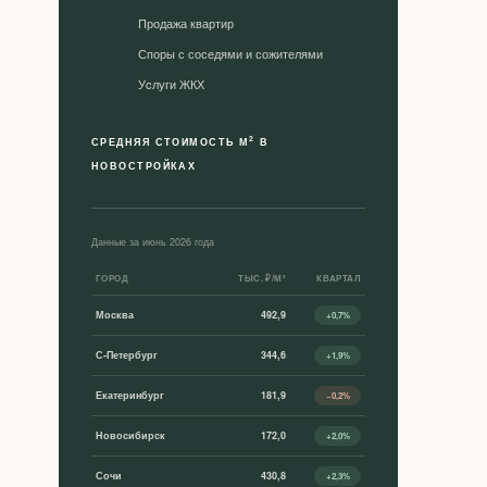
Продажа квартир
Споры с соседями и сожителями
Уcлуги ЖКХ
2
СРЕДНЯЯ СТОИМОСТЬ М
В
НОВОСТРОЙКАХ
Данные за июнь 2026 года
ГОРОД
ТЫС. ₽/М²
КВАРТАЛ
Москва
492,9
+0,7%
С-Петербург
344,6
+1,9%
Екатеринбург
181,9
−0,2%
Новосибирск
172,0
+2,0%
Сочи
430,8
+2,3%