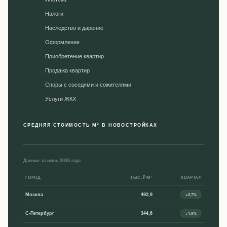
Налоги
Наследство и дарение
Оформление
Приобретение квартир
Продажа квартир
Споры с соседями и сожителями
Уcлуги ЖКХ
2
СРЕДНЯЯ СТОИМОСТЬ М
В НОВОСТРОЙКАХ
Данные за июнь 2026 года
ГОРОД
ТЫС. ₽/М²
КВАРТАЛ
Москва
492,9
+0,7%
С-Петербург
344,6
+1,9%