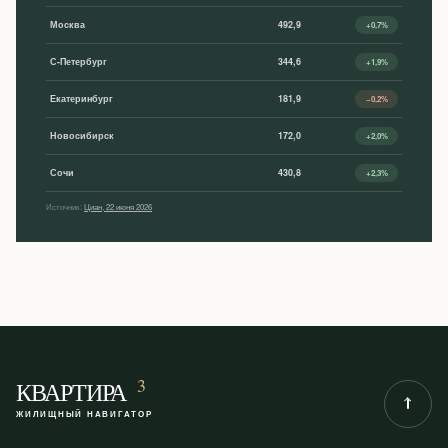
Москва
492,9
+0,7%
С-Петербург
344,6
+1,9%
Екатеринбург
181,9
−0,2%
Новосибирск
172,0
+2,0%
Сочи
430,8
+2,3%
Источник:
Циан, 22 июня 2026
3
КВАРТИРА
ЖИЛИЩНЫЙ НАВИГАТОР