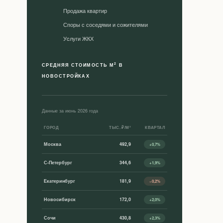
Продажа квартир
Споры с соседями и сожителями
Уcлуги ЖКХ
2
СРЕДНЯЯ СТОИМОСТЬ М
В
НОВОСТРОЙКАХ
Данные за июнь 2026 года
ГОРОД
ТЫС. ₽/М²
КВАРТАЛ
Москва
492,9
+0,7%
С-Петербург
344,6
+1,9%
Екатеринбург
181,9
−0,2%
Новосибирск
172,0
+2,0%
Сочи
430,8
+2,3%