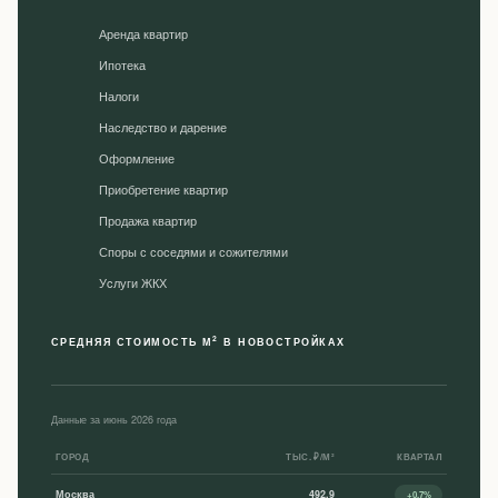
Аренда квартир
Ипотека
Налоги
Наследство и дарение
Оформление
Приобретение квартир
Продажа квартир
Споры с соседями и сожителями
Уcлуги ЖКХ
2
СРЕДНЯЯ СТОИМОСТЬ М
В НОВОСТРОЙКАХ
Данные за июнь 2026 года
ГОРОД
ТЫС. ₽/М²
КВАРТАЛ
Москва
492,9
+0,7%