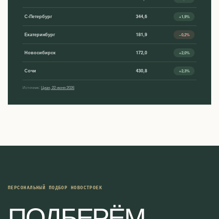
С-Петербург
344,6
+1,9%
Екатеринбург
181,9
−0,2%
Новосибирск
172,0
+2,0%
Сочи
430,8
+2,3%
Источник:
Циан, 22 июня 2026
ПЕРСОНАЛЬНЫЙ ПОДБОР НОВОСТРОЕК
ПОДБЕРЁМ