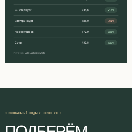
С-Петербург
344,6
+1,9%
Екатеринбург
181,9
−0,2%
Новосибирск
172,0
+2,0%
Сочи
430,8
+2,3%
Источник:
Циан, 22 июня 2026
ПЕРСОНАЛЬНЫЙ ПОДБОР НОВОСТРОЕК
ПОДБЕРЁМ