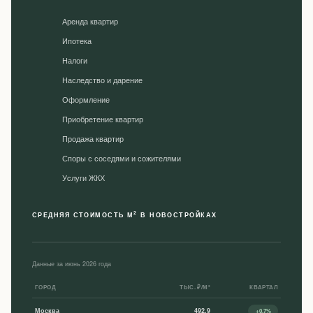
Аренда квартир
Ипотека
Налоги
Наследство и дарение
Оформление
Приобретение квартир
Продажа квартир
Споры с соседями и сожителями
Уcлуги ЖКХ
2
СРЕДНЯЯ СТОИМОСТЬ М
В НОВОСТРОЙКАХ
Данные за июнь 2026 года
ГОРОД
ТЫС. ₽/М²
КВАРТАЛ
Москва
492,9
+0,7%